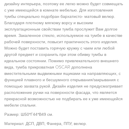
дизайну интерьера, поэтому ее легко можно будет совмещать
с уже имеющейся в комнате мебелью.
Для изготовления
тумбы специально подобран бархатисто- матовый велюр.
Благодаря плотному мягкому ворсу и высоким
эксплуатационным свойствам тумба прослужит Вам долгое
время.
Закаленное стекло, используемое на тумбе в качестве
рабочей поверхности, повысит практичность этого изделия.
Можно будет поставить горячую кружку с чаем или любой
другой предмет и сохранить при этом обивку тумбы в
идеальном состоянии. Помимо привлекательного внешнего
ОSCAR
вида, тумба прикроватная
дополнена
вместительными выдвижными ящиками на направляющих, с
функцией плавного и бесшумного открывания/закрывания с
помощью захвата рукой. Дизайн изделия не предусматривает
расположение ручки на поверхности фасада, что является
прекрасной возможностью не подбирать ее к уже имеющейся
мебели спальни.
Размер: Ш50
*Г44*В49 см.
Материал: ДСП, ДВП, Фанера, ППУ, велюр.