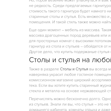
Но, порой везение может улыбнуться и вам.
не редкость. Среди предлагаемых гарнитуро
стоимость такого гарнитура будет намного н
старинные столы и стулья. Есть множество 
помещения. И такой стиль также можно найти
Еще один момент – мебель из массива. Така
массива драгоценных пород деревьев или из
для просторных комнат с высокими потолкам
гарнитур из стола и стульев – обойдется от
Другое дело, что купить подержаные стулья
Столы и стулья на любо
Также в разделе
Столы и Стулья
вы всегда м
наверняка украсит любое гостиное помещени
комиссионном магазине широкий ассортимен
тека. Если вы хотите купить старинный журн
стекла и металла на основе нержавеющей ст
Перечислять можно бесконечно долго. Одноз
из стульев. Знали ли вы, что стулья – это 
домашнего кабинета, комнаты отдыха и даже