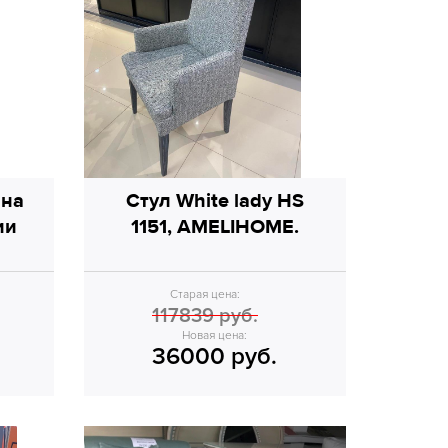
 на
Стул White lady HS
ии
1151, AMELIHOME.
Старая цена:
117839 руб.
Новая цена:
36000 руб.