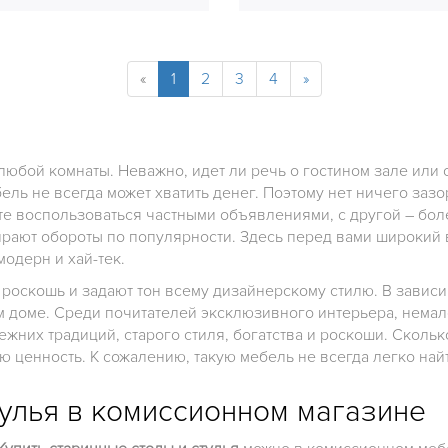
«
1
2
3
4
»
любой комнаты. Неважно, идет ли речь о гостином зале или 
ль не всегда может хватить денег. Поэтому нет ничего зазо
те воспользоваться частными объявлениями, с другой – бол
рают обороты по популярности. Здесь перед вами широкий
модерн и хай-тек.
оскошь и задают тон всему дизайнерскому стилю. В зависимо
 доме. Среди почитателей эксклюзивного интерьера, немало
ежних традиций, старого стиля, богатства и роскоши. Сколько
 ценность. К сожалению, такую мебель не всегда легко найт
тулья в комиссионном магазине