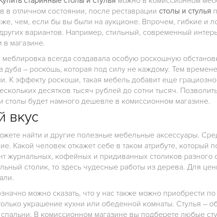
Купить старинные столы и стулья
можно в комиссионном мебе
в в отличном состоянии, после реставрации
столы и стулья
п
иже, чем, если бы вы были на аукционе. Впрочем, гибкие и л
и других вариантов. Например, стильный, современный инте
 в магазине.
я меблировка всегда создавала особую роскошную обстанов
 дуба – роскошь, которая под силу не каждому. Тем времен
и. К эффекту роскоши, такая мебель добавит еще грациозно
 нескольких десятков тысяч рублей до сотни тысяч. Позволит
 и столы будет намного дешевле в комиссионном магазине.
й вкус
ожете найти и другие полезные мебельные аксессуары. Сре
е. Какой человек откажет себе в таком атрибуте, который п
т журнальных, кофейных и придиванных столиков разного с
альный столик, то здесь чудесные работы из дерева. Для це
али.
начно можно сказать, что у нас также можно приобрести по
не только украшение кухни или обеденной комнаты. Стулья – 
 спальни. В комиссионном магазине вы подберете любые сту