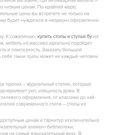
льном магазине, где антикварная мебель –
о низким ценам. По-крайней мере,
ояльные цены вы встретите не только на
рьер будет нуждаться в «модерн» оформлении
ку. К сожалению,
купить столы и стулья бу
из
ем, мебель из массива идеально подойдет
сть и помпезность. Заказать большой
ь себе такие траты может не каждый человек.
ди прочих – журнальный столик, который
одчеркивает уют, изящность дома. В
тилевого оформления, от классики до хай-
нителей современного стиля – столы из
 доступным ценам и гарнитур исключительно
обязательный элемент библиотеки,
лья на самый взыскательный вкус. В