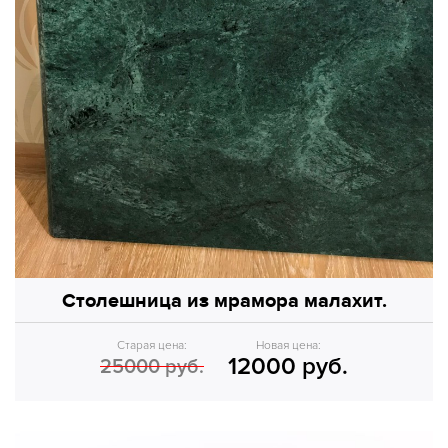
Столешница из мрамора малахит.
Старая цена:
Новая цена:
12000 руб.
25000 руб.