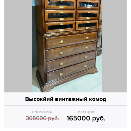
Высокйий винтажный комод
Старая цена:
Новая цена:
165000 руб.
308000 руб.