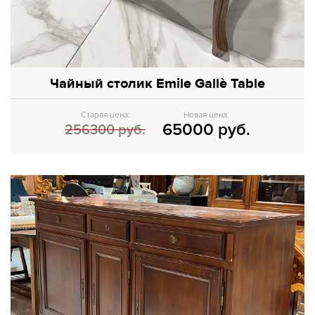
Чайный столик Emile Gallè Table
Старая цена:
Новая цена:
65000 руб.
256300 руб.