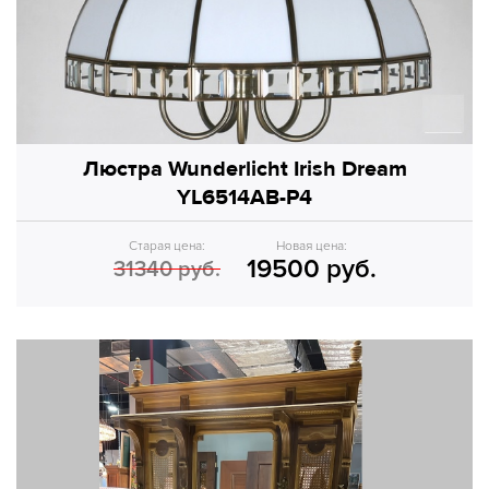
Люстра Wunderlicht Irish Dream
YL6514AB-P4
Старая цена:
Новая цена:
19500 руб.
31340 руб.