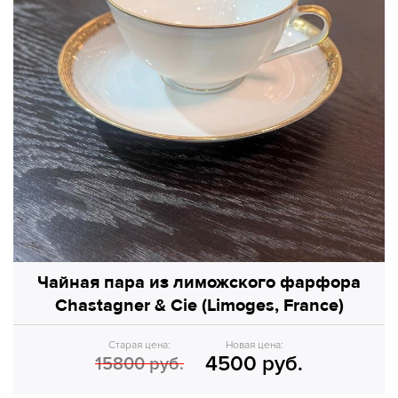
Чайная пара из лиможского фарфора
Chastagner & Cie (Limoges, France)
Старая цена:
Новая цена:
4500 руб.
15800 руб.