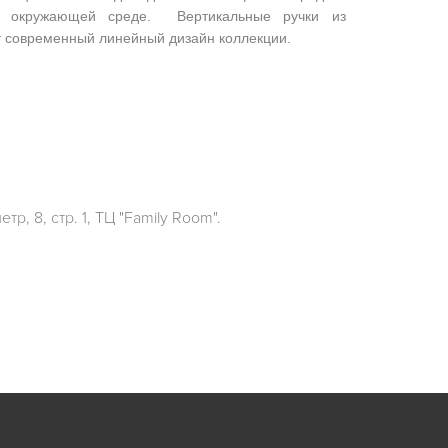
 окружающей среде. Вертикальные ручки из
 современный линейный дизайн коллекции.
р, 8, стр. 1, ТЦ "Family Room".