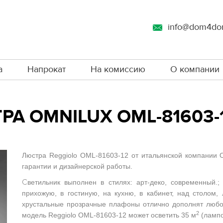
info@dom4do
а
Напрокат
На комиссию
О компании
А OMNILUX OML-81603-
Люстра Reggiolo OML-81603-12 от итальянской компании O
гарантии и дизайнерской работы.
С
ветильник выполнен в стилях: арт-деко, современный.
прихожую, в гостиную, на кухню, в кабинет, над столом,
хрустальные прозрачные плафоны отлично дополнят любой
2
модель Reggiolo OML-81603-12 может осветить 35 м
(лампо