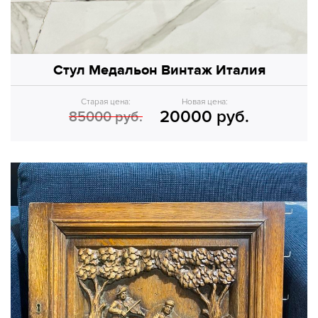
Стул Медальон Винтаж Италия
Старая цена:
Новая цена:
20000 руб.
85000 руб.