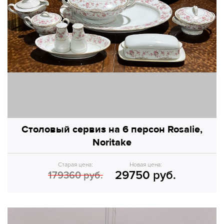
Столовый сервиз на 6 персон Rosalie,
Noritake
Старая цена:
Новая цена:
29750 руб.
179360 руб.