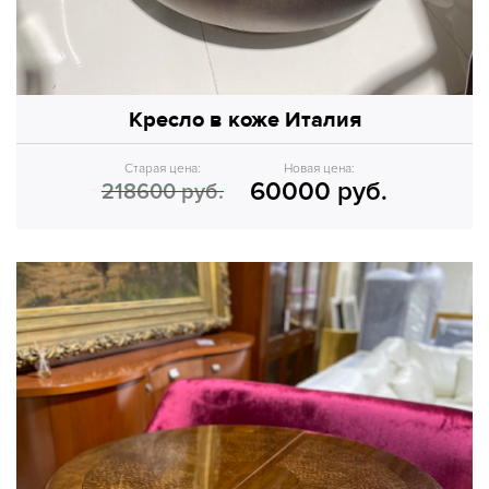
Кресло в коже Италия
Старая цена:
Новая цена:
60000 руб.
218600 руб.