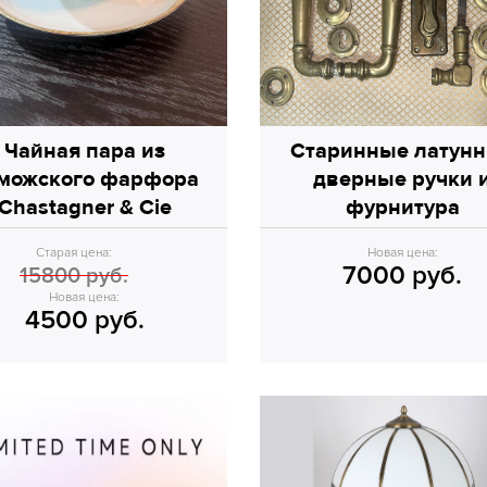
Чайная пара из
Старинные латун
можского фарфора
дверные ручки 
Chastagner & Cie
фурнитура
(Limoges, France)
Старая цена:
Новая цена:
7000 руб.
15800 руб.
Новая цена:
4500 руб.