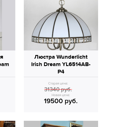
ая
Люстра Wunderlicht
ream
Irish Dream YL6514AB-
P4
Старая цена:
31340 руб.
Новая цена:
19500 руб.