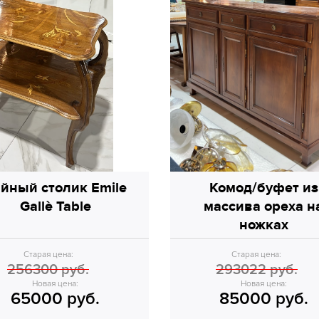
йный столик Emile
Комод/буфет из
Gallè Table
массива ореха н
ножках
Старая цена:
Старая цена:
256300 руб.
293022 руб.
Новая цена:
Новая цена:
65000 руб.
85000 руб.