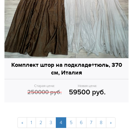
Комплект штор на подкладе+тюль, 370
см, Италия
Старая цена:
Новая цена:
59500 руб.
250000 руб.
«
1
2
3
4
5
6
7
8
»